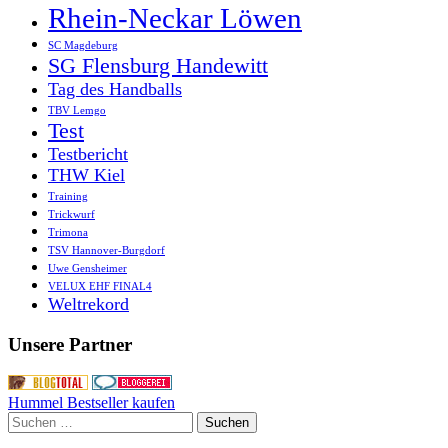
Rhein-Neckar Löwen
SC Magdeburg
SG Flensburg Handewitt
Tag des Handballs
TBV Lemgo
Test
Testbericht
THW Kiel
Training
Trickwurf
Trimona
TSV Hannover-Burgdorf
Uwe Gensheimer
VELUX EHF FINAL4
Weltrekord
Unsere Partner
Hummel Bestseller kaufen
Suchen
nach: