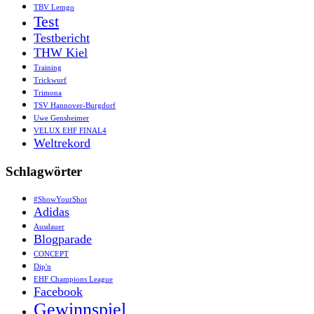
TBV Lemgo
Test
Testbericht
THW Kiel
Training
Trickwurf
Trimona
TSV Hannover-Burgdorf
Uwe Gensheimer
VELUX EHF FINAL4
Weltrekord
Schlagwörter
#ShowYourShot
Adidas
Ausdauer
Blogparade
CONCEPT
Dip'n
EHF Champions League
Facebook
Gewinnspiel