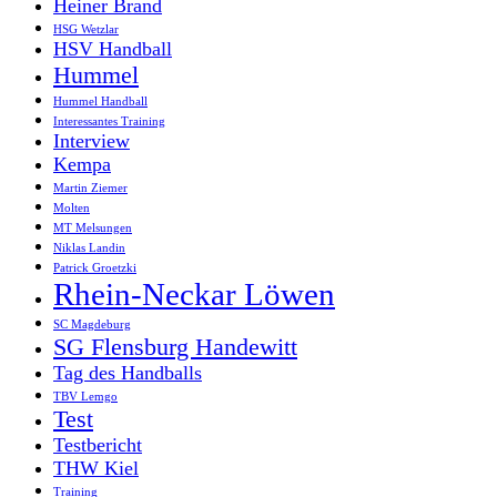
Heiner Brand
HSG Wetzlar
HSV Handball
Hummel
Hummel Handball
Interessantes Training
Interview
Kempa
Martin Ziemer
Molten
MT Melsungen
Niklas Landin
Patrick Groetzki
Rhein-Neckar Löwen
SC Magdeburg
SG Flensburg Handewitt
Tag des Handballs
TBV Lemgo
Test
Testbericht
THW Kiel
Training