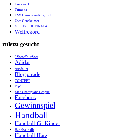
Trickwurf
Trimona
TSV Hannover-Burgdorf
Uwe Gensheimer
VELUX EHF FINAL4
Weltrekord
zuletzt gesucht
#ShowYourShot
Adidas
Ausdauer
Blogparade
CONCEPT
Dip'n
EHF Champions League
Facebook
Gewinnspiel
Handball
Handball für Kinder
Handballhalle
Handball Harz