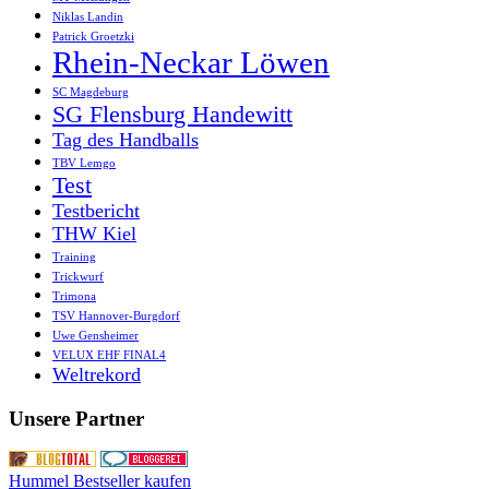
Niklas Landin
Patrick Groetzki
Rhein-Neckar Löwen
SC Magdeburg
SG Flensburg Handewitt
Tag des Handballs
TBV Lemgo
Test
Testbericht
THW Kiel
Training
Trickwurf
Trimona
TSV Hannover-Burgdorf
Uwe Gensheimer
VELUX EHF FINAL4
Weltrekord
Unsere Partner
Hummel Bestseller kaufen