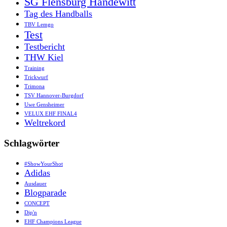
SG Flensburg Handewitt
Tag des Handballs
TBV Lemgo
Test
Testbericht
THW Kiel
Training
Trickwurf
Trimona
TSV Hannover-Burgdorf
Uwe Gensheimer
VELUX EHF FINAL4
Weltrekord
Schlagwörter
#ShowYourShot
Adidas
Ausdauer
Blogparade
CONCEPT
Dip'n
EHF Champions League