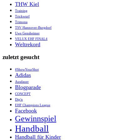
THW Kiel
Training
Trickwurf
Trimona
TSV Hannover-Burgdorf
Uwe Gensheimer
VELUX EHF FINAL4
Weltrekord
zuletzt gesucht
#ShowYourShot
Adidas
Ausdauer
Blogparade
CONCEPT
Dip'n
EHF Champions League
Facebook
Gewinnspiel
Handball
Handball für Kinder