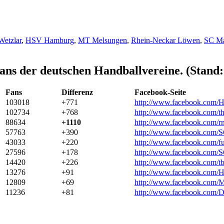
etzlar
,
HSV Hamburg
,
MT Melsungen
,
Rhein-Neckar Löwen
,
SC M
ans der deutschen Handballvereine. (Stand:
Fans
Differenz
Facebook-Seite
103018
+771
http://www.facebook.com/
102734
+768
http://www.facebook.com/t
88634
+1110
http://www.facebook.com/r
57763
+390
http://www.facebook.com/
43033
+220
http://www.facebook.com/fu
27596
+178
http://www.facebook.com/
14420
+226
http://www.facebook.com/t
13276
+91
http://www.facebook.com/
12809
+69
http://www.facebook.com/
11236
+81
http://www.facebook.co