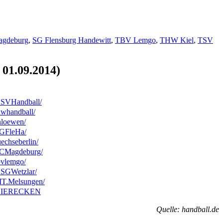
agdeburg
,
SG Flensburg Handewitt
,
TBV Lemgo
,
THW Kiel
,
TSV
 01.09.2014)
HSVHandball/
hwhandball/
nloewen/
SGFleHa/
echseberlin/
SCMagdeburg/
bvlemgo/
HSGWetzlar/
MT.Melsungen/
m/DIERECKEN
Quelle: handball.de