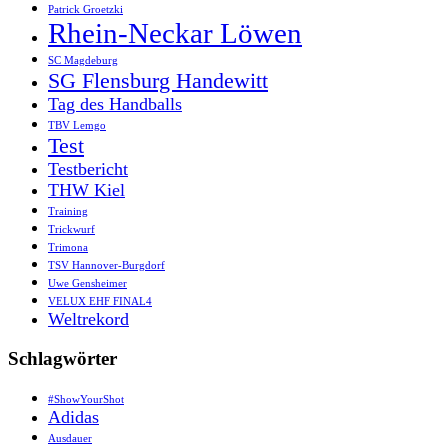
Patrick Groetzki
Rhein-Neckar Löwen
SC Magdeburg
SG Flensburg Handewitt
Tag des Handballs
TBV Lemgo
Test
Testbericht
THW Kiel
Training
Trickwurf
Trimona
TSV Hannover-Burgdorf
Uwe Gensheimer
VELUX EHF FINAL4
Weltrekord
Schlagwörter
#ShowYourShot
Adidas
Ausdauer