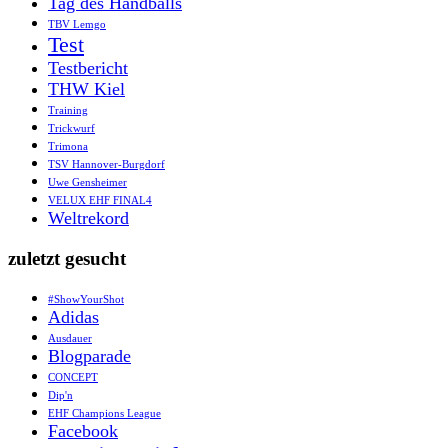
Tag des Handballs
TBV Lemgo
Test
Testbericht
THW Kiel
Training
Trickwurf
Trimona
TSV Hannover-Burgdorf
Uwe Gensheimer
VELUX EHF FINAL4
Weltrekord
zuletzt gesucht
#ShowYourShot
Adidas
Ausdauer
Blogparade
CONCEPT
Dip'n
EHF Champions League
Facebook