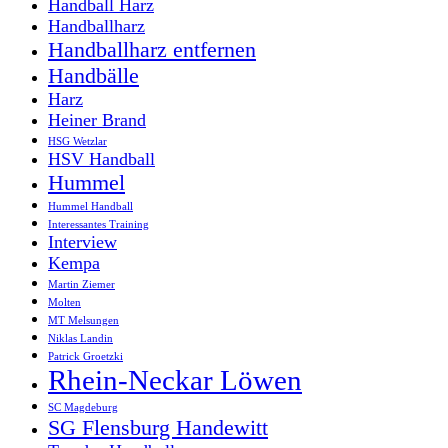
Handball Harz
Handballharz
Handballharz entfernen
Handbälle
Harz
Heiner Brand
HSG Wetzlar
HSV Handball
Hummel
Hummel Handball
Interessantes Training
Interview
Kempa
Martin Ziemer
Molten
MT Melsungen
Niklas Landin
Patrick Groetzki
Rhein-Neckar Löwen
SC Magdeburg
SG Flensburg Handewitt