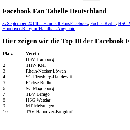
Facebook Fan Tabelle Deutschland
3. September 2014
für Handball Fans
Facebook
,
Füchse Berlin
,
HSG W
Hannover-Burgdorf
Handball-Angebote
Hier zeigen wir die Top 10 der Facebook F
Platz
Verein
1.
HSV Hamburg
2.
THW Kiel
3.
Rhein-Neckar Löwen
4.
SG Flensburg-Handewitt
5.
Füchse Berlin
6.
SC Magdeburg
7.
TBV Lemgo
8.
HSG Wetzlar
9.
MT Melsungen
10.
TSV Hannover-Burgdorf